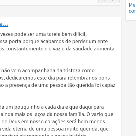
Me
com
ta…
ezes pode ser uma tarefa bem difícil,
nossa porta porque acabamos de perder um ente
hos constantemente e o vazio da saudade aumenta
as não vem acompanhada da tristeza como
s, dedicaremos este dia para relembrar os bons
 a presença de uma pessoa tão querida foi capaz
da um pouquinho a cada dia e que daqui para
 ainda mais os laços da nossa família. O vazio que
az de Deus em nosso corações será bem menos
a vida eterna de uma pessoa muito querida, que
enciará eternamente a nossa história.