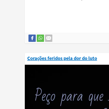
Corações feridos pela dor do luto