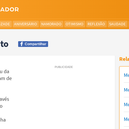
IZADE
ANIVERSÁRIO
NAMORADO
OTIMISMO
REFLEXÃO
SAUDADE
to
Compartilhar
Rel
iu da
Me
ram de
Me
avés
Me
ão
Me
nha