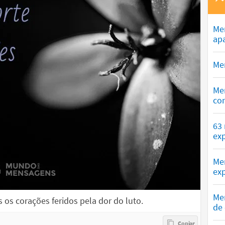
Me
ap
Men
Me
co
63
exp
Me
exp
Me
os corações feridos pela dor do luto.
de 