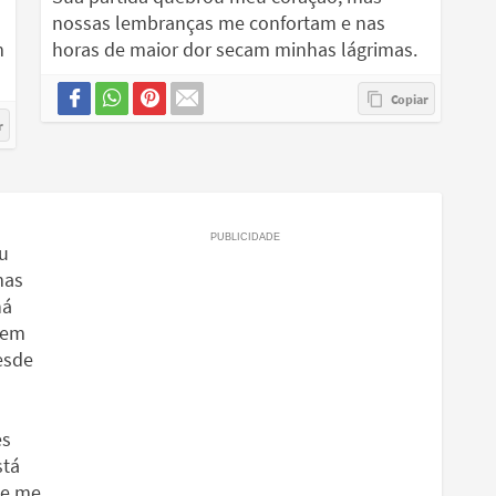
nossas lembranças me confortam e nas
m
horas de maior dor secam minhas lágrimas.
u
mas
há
 em
esde
es
stá
ue me