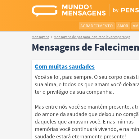
AGRADECIMENTO
AMOR
AM
Mensagens
Mensagens de paz para inspirar e levar esperança
Mensagens de Falecimen
Com muitas saudades
Você se foi, para sempre. O seu corpo desist
sua alma, e todos os que amam você deixa
ter o privilégio da sua companhia.
Mas entre nós você se mantém presente, atr
do amor e da saudade que deixou no coraç
daqueles que amavam você. E nas minhas
memórias você continuará vivendo, e na mi
saudade estará eternamente presente!