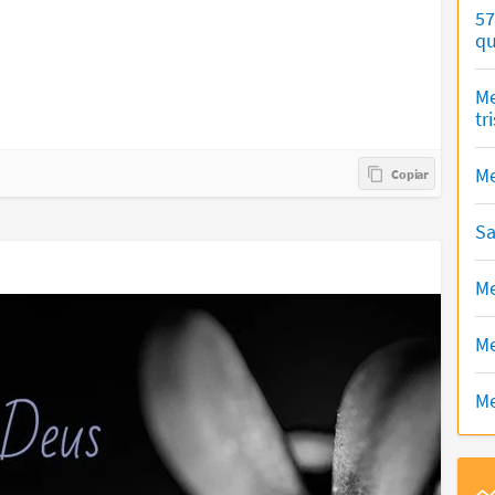
57
qu
Me
tr
Me
Sa
Me
Me
Me