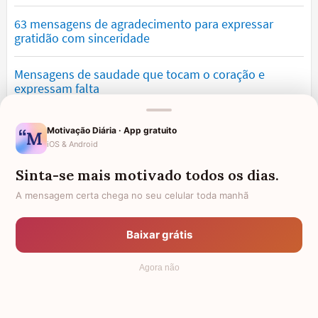
63 mensagens de agradecimento para expressar
gratidão com sinceridade
Mensagens de saudade que tocam o coração e
expressam falta
Mensagens de otimismo que vão encher você de
Motivação Diária · App gratuito
confiança
iOS & Android
Sinta-se mais motivado todos os dias.
Mensagens para namorado: declare o seu amor com
palavras lindas
A mensagem certa chega no seu celular toda manhã
Mensagens de desculpa sinceras para corrigir erros e
Baixar grátis
pedir perdão
Agora não
© 2006 - 2026
7Graus
- Mundo das Mensagens, by Pensador: as