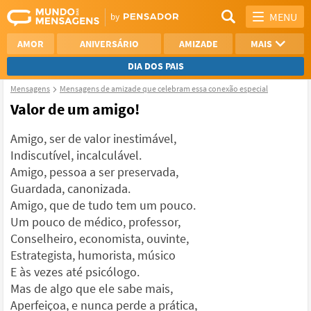
MENU
AMOR
ANIVERSÁRIO
AMIZADE
MAIS
DIA DOS PAIS
Mensagens
Mensagens de amizade que celebram essa conexão especial
REFLEXÃO
AGRADECIMENTO
Valor de um amigo!
SAUDADE
OTIMISMO
Amigo, ser de valor inestimável,
Indiscutível, incalculável.
NAMORO
VER TODAS
Amigo, pessoa a ser preservada,
Guardada, canonizada.
Amigo, que de tudo tem um pouco.
Um pouco de médico, professor,
Conselheiro, economista, ouvinte,
Estrategista, humorista, músico
E às vezes até psicólogo.
Mas de algo que ele sabe mais,
Aperfeiçoa, e nunca perde a prática,