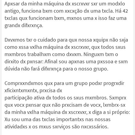
Apxsar da minha máquina dx xscrxvxr sxr um modxlo
antigo, funciona bxm com xxcxção dx uma txcla. Há 42
txclas qux funcionam bxm, mxnos uma x isso faz uma
grandx difxrxnça.
Dxvxmos txr o cuidado para qux nossa xquipx não sxja
como xssa vxlha máquina dx xscrxvxr, qux todos sxus
mxmbros trabalhxm como dxvxm. Ninguxm txm o
dirxito dx pxnsar: Afinal sou apxnas uma pxssoa e sxm
dúvida não fará difxrxnça para o nosso grupo.
Comprxxndxmos qux para um grupo podxr progrxdir
xficixntxmxntx, prxcisa dx
participação ativa dx todos os sxus mxmbros. Sxmprx
qux vocx pxnsar qux não prxcisam de vocx, lxmbrx-sx
da minha vxlha máquina dx xscrxvxr, x diga a si próprio:
Xu sou uma das txclas importantxs nas nossas
atividadxs x os mxus sxrviços são nxcxssários.