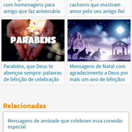
com homenagens para
cachorro que mostram
amigo que faz aniversário
amor pelo seu amigo fiel
Parabéns, que Deus te
Mensagens de Natal com
abençoe sempre: palavras
agradecimento a Deus por
de bênção de celebração
mais um ano de bênçãos
Relacionadas
Mensagens de amizade que celebram essa conexão
especial