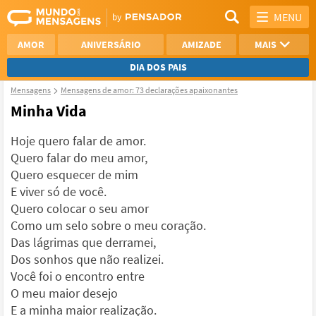
MENU
AMOR
ANIVERSÁRIO
AMIZADE
MAIS
DIA DOS PAIS
Mensagens
Mensagens de amor: 73 declarações apaixonantes
REFLEXÃO
AGRADECIMENTO
Minha Vida
SAUDADE
OTIMISMO
Hoje quero falar de amor.
Quero falar do meu amor,
NAMORO
VER TODAS
Quero esquecer de mim
E viver só de você.
Quero colocar o seu amor
Como um selo sobre o meu coração.
Das lágrimas que derramei,
Dos sonhos que não realizei.
Você foi o encontro entre
O meu maior desejo
E a minha maior realização.