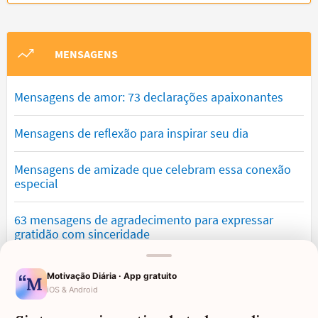
MENSAGENS
Mensagens de amor: 73 declarações apaixonantes
Mensagens de reflexão para inspirar seu dia
Mensagens de amizade que celebram essa conexão
especial
63 mensagens de agradecimento para expressar
gratidão com sinceridade
Mensagens de saudade que tocam o coração e
Motivação Diária · App gratuito
expressam falta
iOS & Android