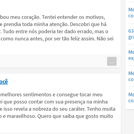
Me
co
ou meu coração. Tentei entender os motivos,
ue prendia toda minha atenção. Descobri que há
63
r. Tudo entre nós poderia ter dado errado, mas o
gr
como nunca antes, por ser tão feliz assim. Não sei
Me
ex
...
Me
co
ocê
s melhores sentimentos e consegue tocar meu
Me
co
Sei que posso contar com sua presença na minha
 isso revela a nobreza do seu caráter. Tenho muita
o e maravilhoso. Quero que saiba que gosto muito