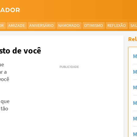
OR
AMIZADE
ANIVERSÁRIO
NAMORADO
OTIMISMO
REFLEXÃO
SA
Rel
sto de você
M
ue
r a
M
você
M
 que
M
 tão
M
M