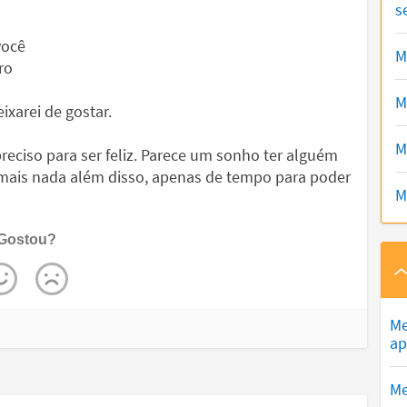
s
você
M
ro
M
xarei de gostar.
M
eciso para ser feliz. Parece um sonho ter alguém
 mais nada além disso, apenas de tempo para poder
M
Gostou?
Me
ap
Me