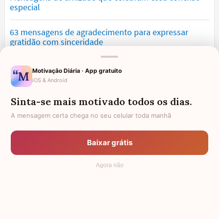
especial
63 mensagens de agradecimento para expressar
gratidão com sinceridade
Mensagens de saudade que tocam o coração e
Motivação Diária · App gratuito
expressam falta
iOS & Android
Sinta-se mais motivado todos os dias.
Mensagens de otimismo que vão encher você de
confiança
A mensagem certa chega no seu celular toda manhã
Mensagens para namorado: declare o seu amor com
Baixar grátis
palavras lindas
Agora não
© 2006 - 2026
7Graus
- Mundo das Mensagens, by Pensador: as
mais lindas mensagens da internet.