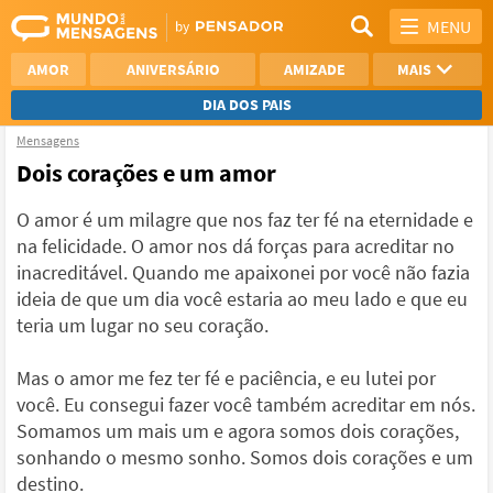
MENU
AMOR
ANIVERSÁRIO
AMIZADE
MAIS
DIA DOS PAIS
Mensagens
REFLEXÃO
AGRADECIMENTO
Dois corações e um amor
SAUDADE
OTIMISMO
O amor é um milagre que nos faz ter fé na eternidade e
na felicidade. O amor nos dá forças para acreditar no
NAMORO
VER TODAS
inacreditável. Quando me apaixonei por você não fazia
ideia de que um dia você estaria ao meu lado e que eu
teria um lugar no seu coração.
Mas o amor me fez ter fé e paciência, e eu lutei por
você. Eu consegui fazer você também acreditar em nós.
Somamos um mais um e agora somos dois corações,
sonhando o mesmo sonho. Somos dois corações e um
destino.