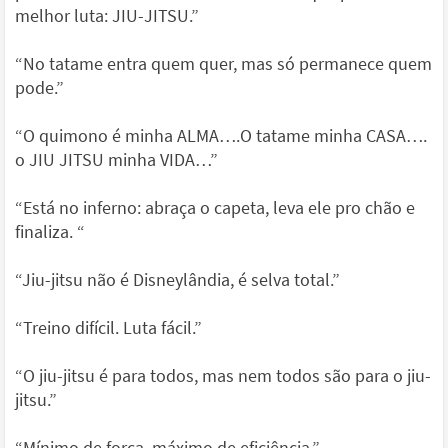
melhor luta: JIU-JITSU.”
“No tatame entra quem quer, mas só permanece quem
pode.”
“O quimono é minha ALMA….O tatame minha CASA….
o JIU JITSU minha VIDA…”
“Está no inferno: abraça o capeta, leva ele pro chão e
finaliza. “
“Jiu-jitsu não é Disneylândia, é selva total.”
“Treino difícil. Luta fácil.”
“O jiu-jitsu é para todos, mas nem todos são para o jiu-
jitsu.”
“Mínimo de força, máximo de eficiência.”