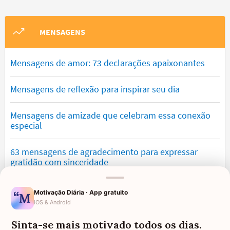
MENSAGENS
Mensagens de amor: 73 declarações apaixonantes
Mensagens de reflexão para inspirar seu dia
Mensagens de amizade que celebram essa conexão
especial
63 mensagens de agradecimento para expressar
gratidão com sinceridade
Mensagens de saudade que tocam o coração e
Motivação Diária · App gratuito
expressam falta
iOS & Android
Sinta-se mais motivado todos os dias.
Mensagens de otimismo que vão encher você de