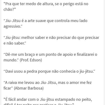
"Pra que ter medo de altura, se o perigo está no
chão?"
“Jiu-Jitsu é a arte suave que controla meu lado
agressivo.”
“Jiu-jitsu: melhor saber e não precisar do que precisar
e não saber.”
“Dê-me um braço e um ponto de apoio e finalizarei o
mundo.” (Prof. Edson)
“Davi usou a pedra porque não conhecia o jiu-jitsu.”
“A raiva me levou ao Jiu-Jitsu, mas o amor me fez
ficar” (Abmar Barbosa)
"É fácil andar com o Jiu-jitsu estampado no peito,
difícil é ter peito pra praticar o Jiu-jitsu."