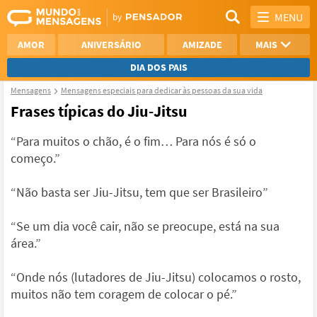
MENU
AMOR
ANIVERSÁRIO
AMIZADE
MAIS
DIA DOS PAIS
Mensagens
Mensagens especiais para dedicar às pessoas da sua vida
REFLEXÃO
AGRADECIMENTO
Frases típicas do Jiu-Jitsu
SAUDADE
OTIMISMO
“Para muitos o chão, é o fim… Para nós é só o
começo.”
NAMORO
VER TODAS
“Não basta ser Jiu-Jitsu, tem que ser Brasileiro”
“Se um dia você cair, não se preocupe, está na sua
área.”
“Onde nós (lutadores de Jiu-Jitsu) colocamos o rosto,
muitos não tem coragem de colocar o pé.”