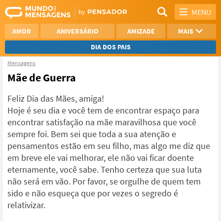
MENU
AMOR
ANIVERSÁRIO
AMIZADE
MAIS
DIA DOS PAIS
Mensagens
REFLEXÃO
AGRADECIMENTO
Mãe de Guerra
SAUDADE
OTIMISMO
Feliz Dia das Mães, amiga!
Hoje é seu dia e você tem de encontrar espaço para
NAMORO
VER TODAS
encontrar satisfação na mãe maravilhosa que você
sempre foi. Bem sei que toda a sua atenção e
pensamentos estão em seu filho, mas algo me diz que
em breve ele vai melhorar, ele não vai ficar doente
eternamente, você sabe. Tenho certeza que sua luta
não será em vão. Por favor, se orgulhe de quem tem
sido e não esqueça que por vezes o segredo é
relativizar.