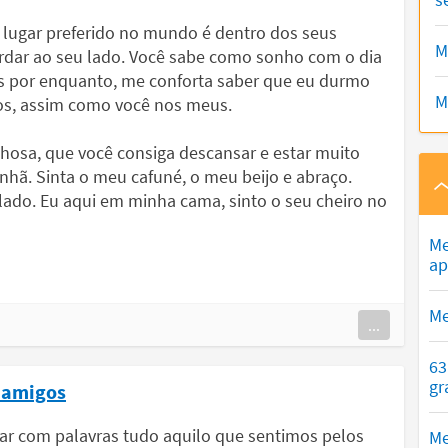
lugar preferido no mundo é dentro dos seus
M
rdar ao seu lado. Você sabe como sonho com o dia
as por enquanto, me conforta saber que eu durmo
M
os, assim como você nos meus.
hosa, que você consiga descansar e estar muito
hã. Sinta o meu cafuné, o meu beijo e abraço.
lado. Eu aqui em minha cama, sinto o seu cheiro no
Me
ap
Me
...
63
gr
 amigos
sar com palavras tudo aquilo que sentimos pelos
Me