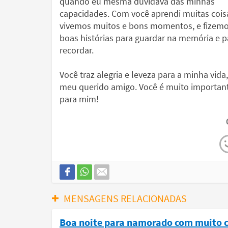
quando eu mesma duvidava das minhas
capacidades. Com você aprendi muitas cois
vivemos muitos e bons momentos, e fizem
boas histórias para guardar na memória e p
recordar.
Você traz alegria e leveza para a minha vid
meu querido amigo. Você é muito importan
para mim!
MENSAGENS RELACIONADAS
Boa noite para namorado com muito 