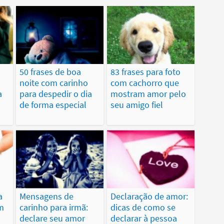
50 frases de boa
83 frases para foto
noite com carinho
com cachorro que
a
para despedir o dia
mostram amor pelo
de forma especial
seu amigo fiel
a
Mensagens de
Declaração de amor:
m
carinho para irmã:
dicas de como se
declare seu amor
declarar à pessoa