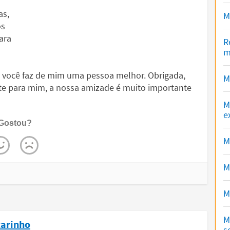
as,
M
os
ara
R
m
a, você faz de mim uma pessoa melhor. Obrigada,
M
te para mim, a nossa amizade é muito importante
M
e
Gostou?
M
M
M
M
carinho
s