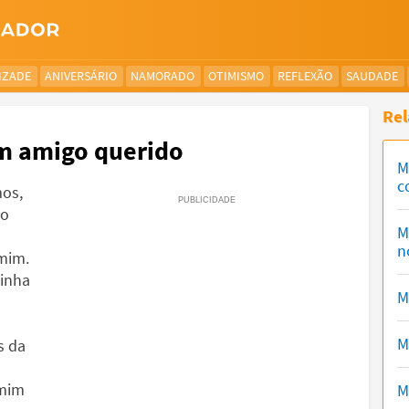
IZADE
ANIVERSÁRIO
NAMORADO
OTIMISMO
REFLEXÃO
SAUDADE
Rel
m amigo querido
M
c
mos,
do
M
n
 mim.
inha
M
M
s da
 mim
M