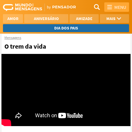
MENU
AMOR
ANIVERSÁRIO
AMIZADE
MAIS
DIA DOS PAIS
Mensagens
REFLEXÃO
AGRADECIMENTO
O trem da vida
SAUDADE
OTIMISMO
NAMORO
VER TODAS