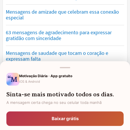
Mensagens de amizade que celebram essa conexão
especial
63 mensagens de agradecimento para expressar
gratidão com sinceridade
Mensagens de saudade que tocam o coração e
expressam falta
Mensagens de otimismo que vão encher você de
Motivação Diária · App gratuito
confiança
iOS & Android
Sinta-se mais motivado todos os dias.
Mensagens para namorado: declare o seu amor com
palavras lindas
A mensagem certa chega no seu celular toda manhã
Mensagens de desculpa sinceras para corrigir erros e
Baixar grátis
pedir perdão