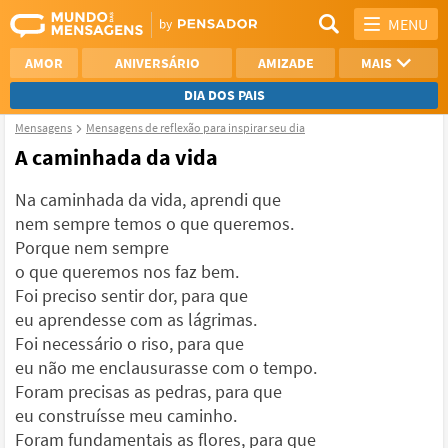
MENU
AMOR
ANIVERSÁRIO
AMIZADE
MAIS
DIA DOS PAIS
Mensagens
Mensagens de reflexão para inspirar seu dia
REFLEXÃO
AGRADECIMENTO
A caminhada da vida
SAUDADE
OTIMISMO
Na caminhada da vida, aprendi que
nem sempre temos o que queremos.
NAMORO
VER TODAS
Porque nem sempre
o que queremos nos faz bem.
Foi preciso sentir dor, para que
eu aprendesse com as lágrimas.
Foi necessário o riso, para que
eu não me enclausurasse com o tempo.
Foram precisas as pedras, para que
eu construísse meu caminho.
Foram fundamentais as flores, para que