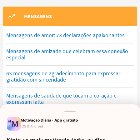
MENSAGENS
Mensagens de amor: 73 declarações apaixonantes
Mensagens de amizade que celebram essa conexão
especial
63 mensagens de agradecimento para expressar
gratidão com sinceridade
Mensagens de saudade que tocam o coração e
expressam falta
Mensagens de otimismo que vão encher você de
Motivação Diária · App gratuito
confiança
iOS & Android
Sinta-se mais motivado todos os dias.
Mensagens para namorado: declare o seu amor com