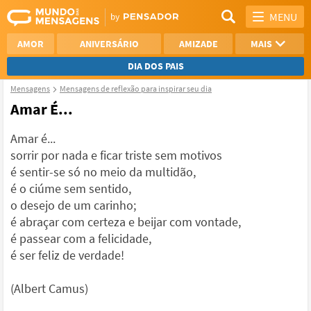
MENU
AMOR
ANIVERSÁRIO
AMIZADE
MAIS
DIA DOS PAIS
Mensagens
Mensagens de reflexão para inspirar seu dia
REFLEXÃO
AGRADECIMENTO
Amar É...
SAUDADE
OTIMISMO
Amar é...
sorrir por nada e ficar triste sem motivos
NAMORO
VER TODAS
é sentir-se só no meio da multidão,
é o ciúme sem sentido,
o desejo de um carinho;
é abraçar com certeza e beijar com vontade,
é passear com a felicidade,
é ser feliz de verdade!
(Albert Camus)