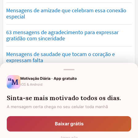
Mensagens de amizade que celebram essa conexão
especial
63 mensagens de agradecimento para expressar
gratidão com sinceridade
Mensagens de saudade que tocam o coração e
expressam falta
Mensagens de otimismo que vão encher você de
Motivação Diária · App gratuito
confiança
iOS & Android
Sinta-se mais motivado todos os dias.
Mensagens para namorado: declare o seu amor com
palavras lindas
A mensagem certa chega no seu celular toda manhã
Mensagens de desculpa sinceras para corrigir erros e
Baixar grátis
pedir perdão