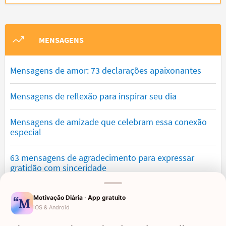
MENSAGENS
Mensagens de amor: 73 declarações apaixonantes
Mensagens de reflexão para inspirar seu dia
Mensagens de amizade que celebram essa conexão
especial
63 mensagens de agradecimento para expressar
gratidão com sinceridade
Mensagens de saudade que tocam o coração e
Motivação Diária · App gratuito
expressam falta
iOS & Android