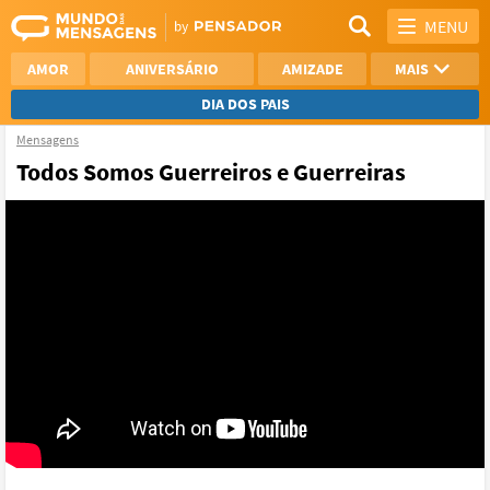
MENU
AMOR
ANIVERSÁRIO
AMIZADE
MAIS
DIA DOS PAIS
Mensagens
REFLEXÃO
AGRADECIMENTO
Todos Somos Guerreiros e Guerreiras
SAUDADE
OTIMISMO
NAMORO
VER TODAS