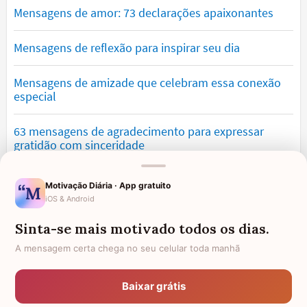
Mensagens de amor: 73 declarações apaixonantes
Mensagens de reflexão para inspirar seu dia
Mensagens de amizade que celebram essa conexão
especial
63 mensagens de agradecimento para expressar
gratidão com sinceridade
Mensagens de saudade que tocam o coração e
Motivação Diária · App gratuito
expressam falta
iOS & Android
Sinta-se mais motivado todos os dias.
Mensagens de otimismo que vão encher você de
confiança
A mensagem certa chega no seu celular toda manhã
Mensagens para namorado: declare o seu amor com
Baixar grátis
palavras lindas