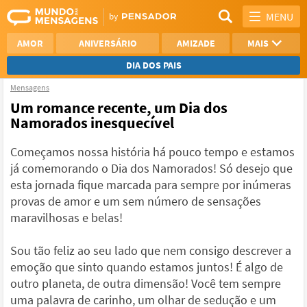
MENU
AMOR
ANIVERSÁRIO
AMIZADE
MAIS
DIA DOS PAIS
Mensagens
REFLEXÃO
AGRADECIMENTO
Um romance recente, um Dia dos
Namorados inesquecível
SAUDADE
OTIMISMO
Começamos nossa história há pouco tempo e estamos
NAMORO
VER TODAS
já comemorando o Dia dos Namorados! Só desejo que
esta jornada fique marcada para sempre por inúmeras
provas de amor e um sem número de sensações
maravilhosas e belas!
Sou tão feliz ao seu lado que nem consigo descrever a
emoção que sinto quando estamos juntos! É algo de
outro planeta, de outra dimensão! Você tem sempre
uma palavra de carinho, um olhar de sedução e um