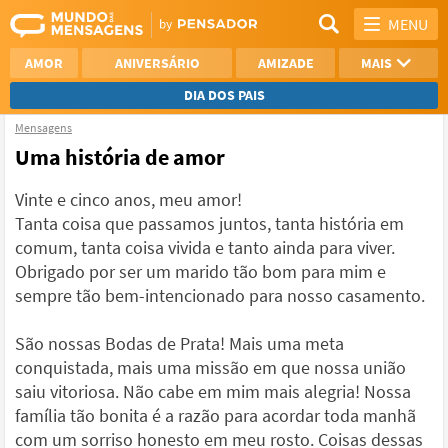
MENU
AMOR
ANIVERSÁRIO
AMIZADE
MAIS
DIA DOS PAIS
Mensagens
REFLEXÃO
AGRADECIMENTO
Uma história de amor
SAUDADE
OTIMISMO
Vinte e cinco anos, meu amor!
Tanta coisa que passamos juntos, tanta história em
NAMORO
VER TODAS
comum, tanta coisa vivida e tanto ainda para viver.
Obrigado por ser um marido tão bom para mim e
sempre tão bem-intencionado para nosso casamento.
São nossas Bodas de Prata! Mais uma meta
conquistada, mais uma missão em que nossa união
saiu vitoriosa. Não cabe em mim mais alegria! Nossa
família tão bonita é a razão para acordar toda manhã
com um sorriso honesto em meu rosto. Coisas dessas