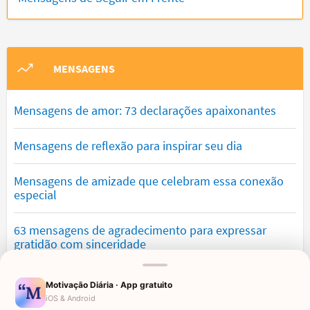
MENSAGENS
Mensagens de amor: 73 declarações apaixonantes
Mensagens de reflexão para inspirar seu dia
Mensagens de amizade que celebram essa conexão
especial
63 mensagens de agradecimento para expressar
gratidão com sinceridade
Mensagens de saudade que tocam o coração e
Motivação Diária · App gratuito
expressam falta
iOS & Android