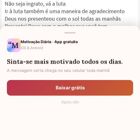
Não seja ingrato, vá a luta
Ir à luta também é uma maneira de agradecimento
Deus nos presenteou com o sol todas as manhãs
Presentei Deus com o melhor que você tem
E faça do seu dia, um dia lindo
Faça do dia de todos à sua volta
Motivação Diária · App gratuito
Um dia mais ensolarado
iOS & Android
Quando a tempestade chegar,
Sinta-se mais motivado todos os dias.
Lembre-se que você pode brilhar
Ilumine você mesmo o seu caminho
A mensagem certa chega no seu celular toda manhã
E agradeça sempre a dádiva de um novo amanhecer!
Baixar grátis
Agora não
Se houver tristeza, reviva boas lembranças.
A felicidade é construída de bons momentos e é
impossível alguém passar a vida inteira sem uma única
visita da tristeza. Algumas pessoas são mais