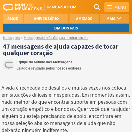
MENU
AMOR
ANIVERSÁRIO
AMIZADE
MAIS
DIA DOS PAIS
Mensagens
Mensagens de reflexão para inspirar seu dia
REFLEXÃO
AGRADECIMENTO
47 mensagens de ajuda capazes de tocar
qualquer coração
SAUDADE
OTIMISMO
Equipe do Mundo das Mensagens
NAMORO
VER TODAS
Criado e revisado pelos nossos editores
A vida é recheada de desafios e muitas vezes nos coloca
em situações difíceis e inesperadas. Em momentos assim,
nada melhor do que encontrar suporte em pessoas com
um coração empático e bondoso. Quer você queira ajudar
alguém ou esteja precisando de apoio, encontrará em
nossa seleção abaixo mensagens de ajuda que não
deixarão ninguém indiferente.