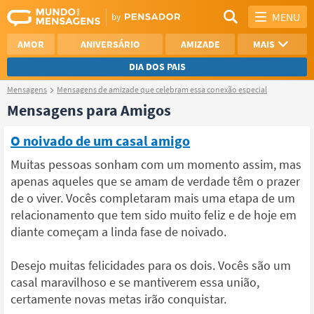
MENU
AMOR
ANIVERSÁRIO
AMIZADE
MAIS
DIA DOS PAIS
Mensagens
Mensagens de amizade que celebram essa conexão especial
REFLEXÃO
AGRADECIMENTO
Mensagens para Amigos
SAUDADE
OTIMISMO
O noivado de um casal amigo
NAMORO
VER TODAS
Muitas pessoas sonham com um momento assim, mas
apenas aqueles que se amam de verdade têm o prazer
de o viver. Vocês completaram mais uma etapa de um
relacionamento que tem sido muito feliz e de hoje em
diante começam a linda fase de noivado.
Desejo muitas felicidades para os dois. Vocês são um
casal maravilhoso e se mantiverem essa união,
certamente novas metas irão conquistar.