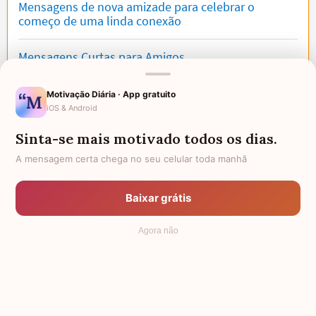
Mensagens de nova amizade para celebrar o
começo de uma linda conexão
Mensagens Curtas para Amigos
Bom Dia Amigos
Motivação Diária · App gratuito
iOS & Android
Sinta-se mais motivado todos os dias.
Recomendados para você
A mensagem certa chega no seu celular toda manhã
Baixar grátis
Agora não
40 incríveis frases de
Amizade à distância:
amizade que mostram
como demonstrar o
que quem tem amigos
sentimento e manter o