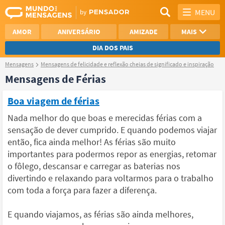
MENU
AMOR
ANIVERSÁRIO
AMIZADE
MAIS
DIA DOS PAIS
Mensagens
Mensagens de felicidade e reflexão cheias de significado e inspiração
REFLEXÃO
AGRADECIMENTO
Mensagens de Férias
SAUDADE
OTIMISMO
Boa viagem de férias
NAMORO
VER TODAS
Nada melhor do que boas e merecidas férias com a
sensação de dever cumprido. E quando podemos viajar
então, fica ainda melhor! As férias são muito
importantes para podermos repor as energias, retomar
o fôlego, descansar e carregar as baterias nos
divertindo e relaxando para voltarmos para o trabalho
com toda a força para fazer a diferença.
E quando viajamos, as férias são ainda melhores,