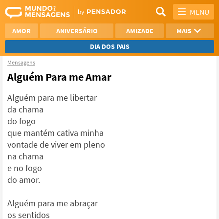
MENU
AMOR
ANIVERSÁRIO
AMIZADE
MAIS
DIA DOS PAIS
Mensagens
REFLEXÃO
AGRADECIMENTO
Alguém Para me Amar
SAUDADE
OTIMISMO
Alguém para me libertar
da chama
NAMORO
VER TODAS
do fogo
que mantém cativa minha
vontade de viver em pleno
na chama
e no fogo
do amor.
Alguém para me abraçar
os sentidos