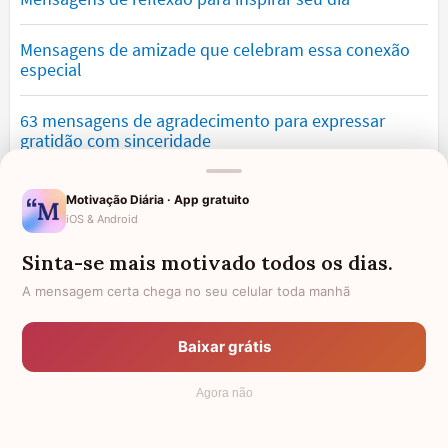
Mensagens de amizade que celebram essa conexão
especial
63 mensagens de agradecimento para expressar
gratidão com sinceridade
Mensagens de saudade que tocam o coração e
Motivação Diária · App gratuito
expressam falta
iOS & Android
Sinta-se mais motivado todos os dias.
Mensagens de otimismo que vão encher você de
confiança
A mensagem certa chega no seu celular toda manhã
Mensagens para namorado: declare o seu amor com
Baixar grátis
palavras lindas
Agora não