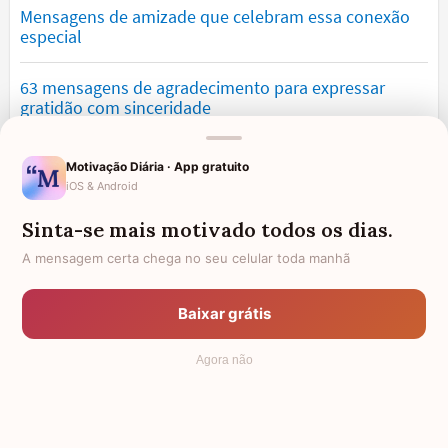
Mensagens de amizade que celebram essa conexão
especial
63 mensagens de agradecimento para expressar
gratidão com sinceridade
Mensagens de saudade que tocam o coração e
Motivação Diária · App gratuito
expressam falta
iOS & Android
Sinta-se mais motivado todos os dias.
Mensagens de otimismo que vão encher você de
confiança
A mensagem certa chega no seu celular toda manhã
Mensagens para namorado: declare o seu amor com
Baixar grátis
palavras lindas
Agora não
© 2006 - 2026
7Graus
- Mundo das Mensagens, by Pensador: as