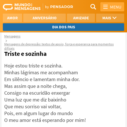
MENU
AMOR
ANIVERSÁRIO
AMIZADE
MAIS
DIA DOS PAIS
Mensagens
REFLEXÃO
AGRADECIMENTO
Mensagens de depressão: textos de apoio, força e esperança para momentos
difíceis
SAUDADE
OTIMISMO
Triste e sozinha
NAMORO
VER TODAS
Hoje estou triste e sozinha.
Minhas lágrimas me acompanham
Em silêncio e lamentam minha dor.
Mas assim que a noite chega,
Consigo na escuridão enxergar
Uma luz que me diz baixinho
Que meu sorriso vai voltar,
Pois, em algum lugar do mundo
O meu amor está esperando por mim!