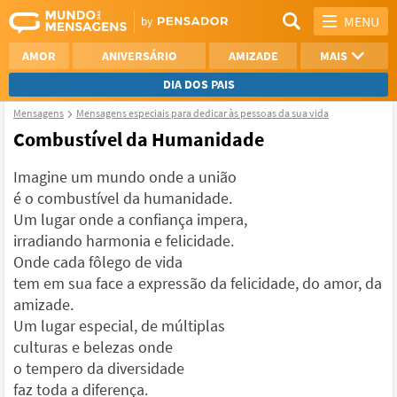
MENU
AMOR
ANIVERSÁRIO
AMIZADE
MAIS
DIA DOS PAIS
Mensagens
Mensagens especiais para dedicar às pessoas da sua vida
REFLEXÃO
AGRADECIMENTO
Combustível da Humanidade
SAUDADE
OTIMISMO
Imagine um mundo onde a união
é o combustível da humanidade.
NAMORO
VER TODAS
Um lugar onde a confiança impera,
irradiando harmonia e felicidade.
Onde cada fôlego de vida
tem em sua face a expressão da felicidade, do amor, da
amizade.
Um lugar especial, de múltiplas
culturas e belezas onde
o tempero da diversidade
faz toda a diferença.