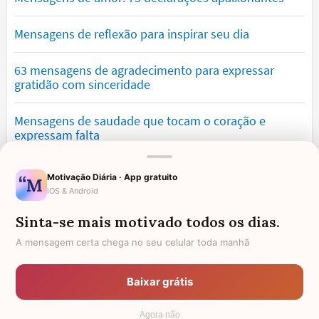
Mensagens de reflexão para inspirar seu dia
63 mensagens de agradecimento para expressar
gratidão com sinceridade
Mensagens de saudade que tocam o coração e
expressam falta
Mensagens de otimismo que vão encher você de
Motivação Diária · App gratuito
confiança
iOS & Android
Sinta-se mais motivado todos os dias.
Mensagens para namorado: declare o seu amor com
palavras lindas
A mensagem certa chega no seu celular toda manhã
Mensagens de desculpa sinceras para corrigir erros e
Baixar grátis
pedir perdão
Agora não