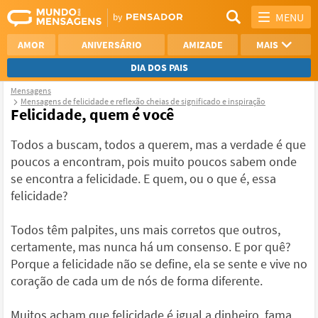
MENU
AMOR
ANIVERSÁRIO
AMIZADE
MAIS
DIA DOS PAIS
Mensagens
REFLEXÃO
AGRADECIMENTO
Mensagens de felicidade e reflexão cheias de significado e inspiração
Felicidade, quem é você
SAUDADE
OTIMISMO
Todos a buscam, todos a querem, mas a verdade é que
NAMORO
VER TODAS
poucos a encontram, pois muito poucos sabem onde
se encontra a felicidade. E quem, ou o que é, essa
felicidade?
Todos têm palpites, uns mais corretos que outros,
certamente, mas nunca há um consenso. E por quê?
Porque a felicidade não se define, ela se sente e vive no
coração de cada um de nós de forma diferente.
Muitos acham que felicidade é igual a dinheiro, fama,