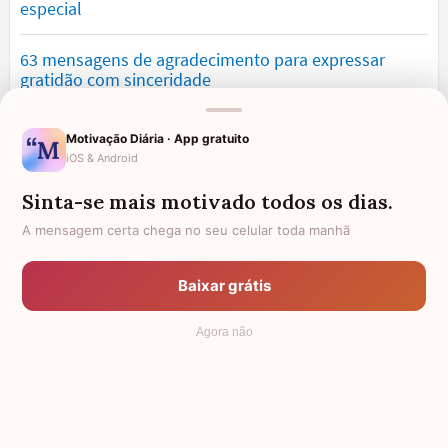
especial
63 mensagens de agradecimento para expressar
gratidão com sinceridade
Mensagens de saudade que tocam o coração e
Motivação Diária · App gratuito
expressam falta
iOS & Android
Sinta-se mais motivado todos os dias.
Mensagens de otimismo que vão encher você de
confiança
A mensagem certa chega no seu celular toda manhã
Mensagens de desculpa sinceras para corrigir erros e
Baixar grátis
pedir perdão
Agora não
© 2006 - 2026
7Graus
- Mundo das Mensagens, by Pensador: as
mais lindas mensagens da internet.