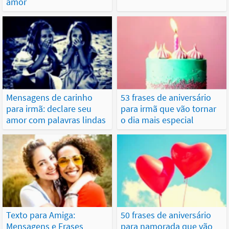
amor
Mensagens de carinho
53 frases de aniversário
para irmã: declare seu
para irmã que vão tornar
amor com palavras lindas
o dia mais especial
Texto para Amiga:
50 frases de aniversário
Mensagens e Frases
para namorada que vão