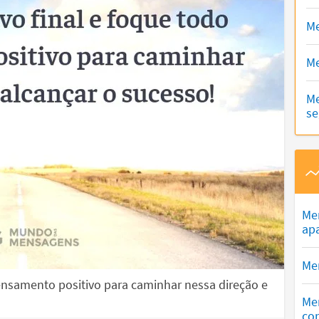
Me
Me
Me
se
Me
ap
Men
 pensamento positivo para caminhar nessa direção e
Me
co