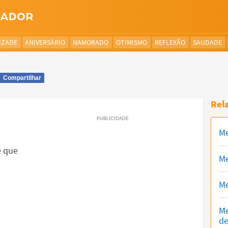
IZADE
ANIVERSÁRIO
NAMORADO
OTIMISMO
REFLEXÃO
SAUDADE
Compartilhar
Rel
Me
o
e que
Me
Me
Me
de