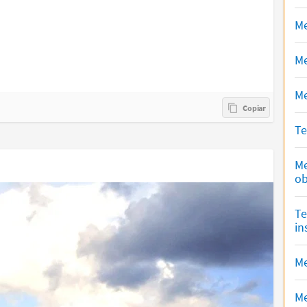
Me
Me
Me
Te
Me
ob
Te
in
Me
Me