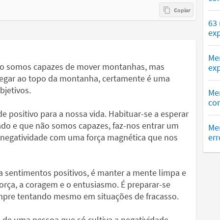
63
exp
Me
Não somos capazes de mover montanhas, mas
exp
hegar ao topo da montanha, certamente é uma
bjetivos.
Me
com
 positivo para a nossa vida. Habituar-se a esperar
rado e que não somos capazes, faz-nos entrar um
Men
 negatividade com uma força magnética que nos
err
ma sentimentos positivos, é manter a mente limpa e
 força, a coragem e o entusiasmo. É preparar-se
empre tentando mesmo em situações de fracasso.
 de uma pessoa que só cultiva a negatividade.