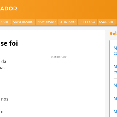
IZADE
ANIVERSÁRIO
NAMORADO
OTIMISMO
REFLEXÃO
SAUDADE
Rel
se foi
M
c
 da
M
mas
e
M
M
 nos
im
M