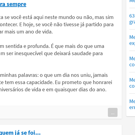
Me
ara sempre
63
ta se você está aqui neste mundo ou não, mas sim
gr
ecer. E hoje, se você não tivesse já partido para
rar mais um ano de vida.
Me
ex
m sentida e profunda. É que mais do que uma
um ser inesquecível que deixará saudade para
Me
co
 minhas palavras: o que um dia nos uniu, jamais
Me
te tem essa capacidade. Eu prometo que honrarei
co
versários de vida e em quaisquer dias do ano.
Me
er
...
uem já se foi...