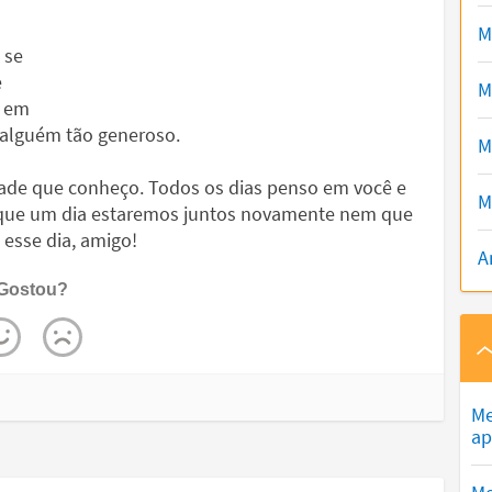
M
 se
e
M
e em
 alguém tão generoso.
M
ade que conheço. Todos os dias penso em você e
M
 que um dia estaremos juntos novamente nem que
 esse dia, amigo!
A
Gostou?
Me
ap