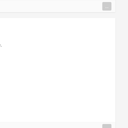
...
.