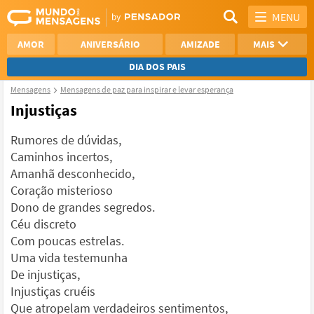
MENU
AMOR
ANIVERSÁRIO
AMIZADE
MAIS
DIA DOS PAIS
Mensagens
Mensagens de paz para inspirar e levar esperança
REFLEXÃO
AGRADECIMENTO
Injustiças
SAUDADE
OTIMISMO
Rumores de dúvidas,
Caminhos incertos,
NAMORO
VER TODAS
Amanhã desconhecido,
Coração misterioso
Dono de grandes segredos.
Céu discreto
Com poucas estrelas.
Uma vida testemunha
De injustiças,
Injustiças cruéis
Que atropelam verdadeiros sentimentos,