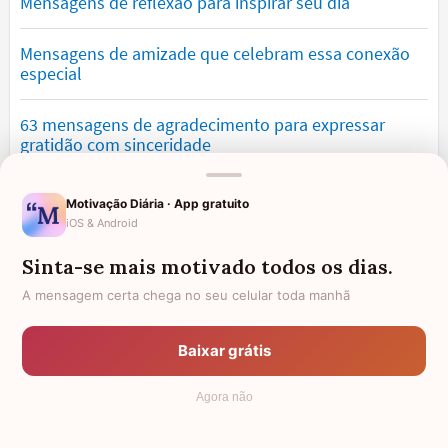
Mensagens de reflexão para inspirar seu dia
Mensagens de amizade que celebram essa conexão
especial
63 mensagens de agradecimento para expressar
gratidão com sinceridade
Mensagens de saudade que tocam o coração e
Motivação Diária · App gratuito
expressam falta
iOS & Android
Sinta-se mais motivado todos os dias.
Mensagens de otimismo que vão encher você de
confiança
A mensagem certa chega no seu celular toda manhã
Mensagens para namorado: declare o seu amor com
Baixar grátis
palavras lindas
Agora não