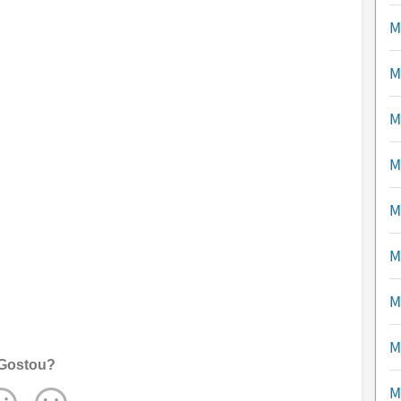
M
M
M
M
M
M
M
M
Gostou?
M