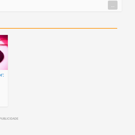
...
r: