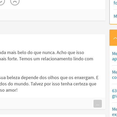
f
M
inda mais belo do que nunca. Acho que isso
Me
mais forte. Temos um relacionamento lindo com
ap
Me
co
 sua beleza depende dos olhos que os enxergam. E
dos do mundo. Talvez por isso tenha certeza que
sso amor!
63
gr
...
Me
ex