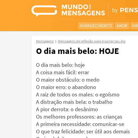
AGRADECIMENTO
AMOR
AM
Mensagens
Mensagens de reflexão para inspirar seu dia
O dia mais belo: HOJE
O dia mais belo: hoje
A coisa mais fácil: errar
O maior obstáculo: o medo
O maior erro: o abandono
A raiz de todos os males: o egoísmo
A distração mais bela: o trabalho
A pior derrota: o desânimo
Os melhores professores: as crianças
A primeira necessidade: comunicar-se
O que traz felicidade: ser útil aos demais