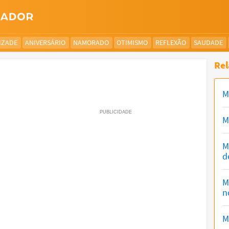
IZADE
ANIVERSÁRIO
NAMORADO
OTIMISMO
REFLEXÃO
SAUDADE
Rel
M
M
M
d
M
n
M