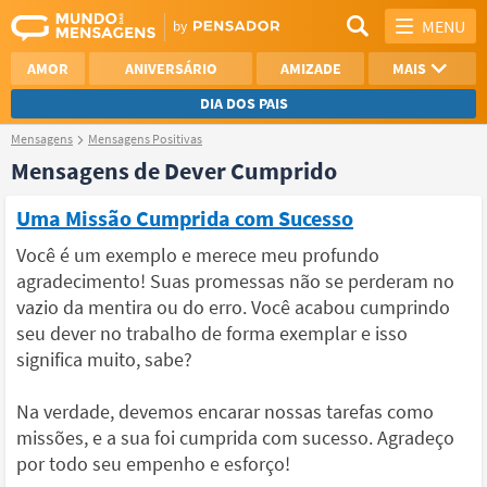
MENU
AMOR
ANIVERSÁRIO
AMIZADE
MAIS
DIA DOS PAIS
Mensagens
Mensagens Positivas
REFLEXÃO
AGRADECIMENTO
Mensagens de Dever Cumprido
SAUDADE
OTIMISMO
Uma Missão Cumprida com Sucesso
NAMORO
VER TODAS
Você é um exemplo e merece meu profundo
agradecimento! Suas promessas não se perderam no
vazio da mentira ou do erro. Você acabou cumprindo
seu dever no trabalho de forma exemplar e isso
significa muito, sabe?
Na verdade, devemos encarar nossas tarefas como
missões, e a sua foi cumprida com sucesso. Agradeço
por todo seu empenho e esforço!