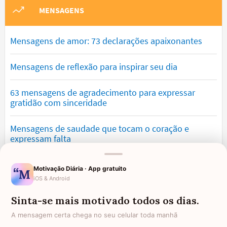
MENSAGENS
Mensagens de amor: 73 declarações apaixonantes
Mensagens de reflexão para inspirar seu dia
63 mensagens de agradecimento para expressar
gratidão com sinceridade
Mensagens de saudade que tocam o coração e
expressam falta
Mensagens de otimismo que vão encher você de
Motivação Diária · App gratuito
confiança
iOS & Android
Sinta-se mais motivado todos os dias.
Mensagens para namorado: declare o seu amor com
palavras lindas
A mensagem certa chega no seu celular toda manhã