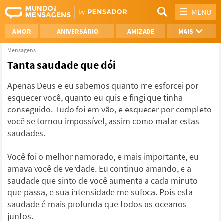
MENU
AMOR
ANIVERSÁRIO
AMIZADE
MAIS
Mensagens
REFLEXÃO
AGRADECIMENTO
Tanta saudade que dói
SAUDADE
OTIMISMO
Apenas Deus e eu sabemos quanto me esforcei por
esquecer você, quanto eu quis e fingi que tinha
NAMORO
VER TODAS
conseguido. Tudo foi em vão, e esquecer por completo
você se tornou impossível, assim como matar estas
saudades.
Você foi o melhor namorado, e mais importante, eu
amava você de verdade. Eu continuo amando, e a
saudade que sinto de você aumenta a cada minuto
que passa, e sua intensidade me sufoca. Pois esta
saudade é mais profunda que todos os oceanos
juntos.