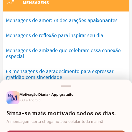
MENSAGENS
Mensagens de amor: 73 declarações apaixonantes
Mensagens de reflexão para inspirar seu dia
Mensagens de amizade que celebram essa conexão
especial
63 mensagens de agradecimento para expressar
gratidão com sinceridade
Mensagens de otimismo que vão encher você de
Motivação Diária · App gratuito
confiança
iOS & Android
Sinta-se mais motivado todos os dias.
Mensagens de desculpa sinceras para corrigir erros e
pedir perdão
A mensagem certa chega no seu celular toda manhã