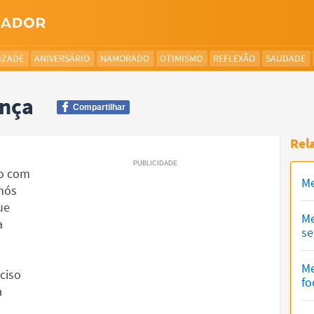
IZADE
ANIVERSÁRIO
NAMORADO
OTIMISMO
REFLEXÃO
SAUDADE
ança
Compartilhar
Rel
do com
Me
nós
ue
Me
a
se
Me
ciso
fo
a