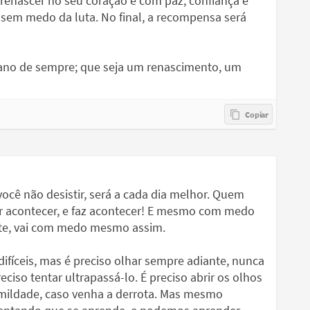
 renascer no seu coração e com paz, confiança e
sem medo da luta. No final, a recompensa será
 ano de sempre; que seja um renascimento, um
ocê não desistir, será a cada dia melhor. Quem
r acontecer, e faz acontecer! E mesmo com medo
te, vai com medo mesmo assim.
difíceis, mas é preciso olhar sempre adiante, nunca
iso tentar ultrapassá-lo. É preciso abrir os olhos
 humildade, caso venha a derrota. Mas mesmo