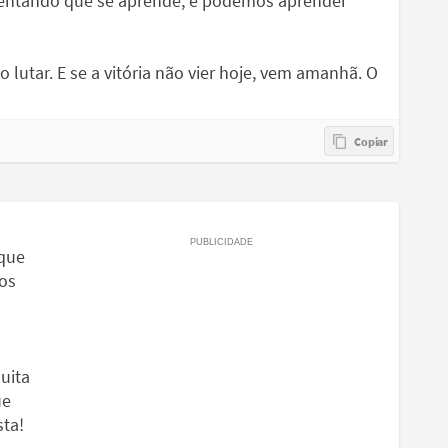
tentando que se aprende, e podemos aprender
so lutar. E se a vitória não vier hoje, vem amanhã. O
que
 os
uita
ue
sta!