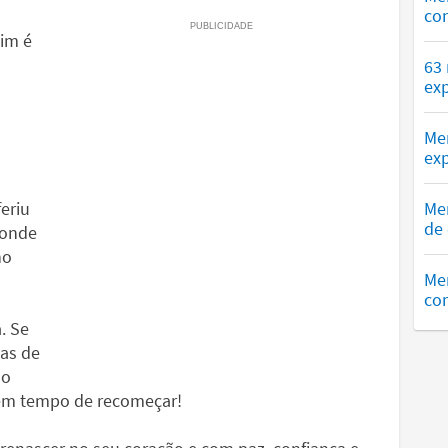
co
sim é
63
exp
Me
exp
eriu
Me
de 
 onde
no
Me
com
. Se
mas de
ão
 em tempo de recomeçar!