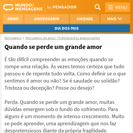
MENU
AMOR
ANIVERSÁRIO
AMIZADE
MAIS
DIA DOS PAIS
Mensagens
Mensagens de amor: 73 declarações apaixonantes
REFLEXÃO
AGRADECIMENTO
Quando se perde um grande amor
SAUDADE
OTIMISMO
É tão difícil compreender as emoções quando se
rompe uma relação. Às vezes temos certeza que tudo
NAMORO
VER TODAS
passou e de repente tudo volta. Como definir se o que
sentimos é amor ou não? Se é saudade ou solidão?
Tristeza ou decepção? Posse ou desejo?
Perda. Quando se perde um grande amor, muitas
dúvidas emergem sob o fundo do sofrimento. Para
alguns é um momento de intenso crescimento. Muito
se pode aprender, uma aprendizagem que nos faz
despretensiosos diante da própria fragilidade.