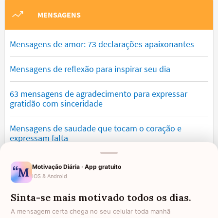
MENSAGENS
Mensagens de amor: 73 declarações apaixonantes
Mensagens de reflexão para inspirar seu dia
63 mensagens de agradecimento para expressar
gratidão com sinceridade
Mensagens de saudade que tocam o coração e
expressam falta
Mensagens de otimismo que vão encher você de
Motivação Diária · App gratuito
confiança
iOS & Android
Sinta-se mais motivado todos os dias.
Mensagens para namorado: declare o seu amor com
palavras lindas
A mensagem certa chega no seu celular toda manhã