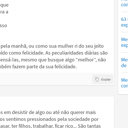
co
 que
ra a
63
exp
sso
Me
exp
 pela manhã, ou como sua mulher ri do seu jeito
ído como felicidade. As peculiaridades diárias são
pensá-las, mesmo que busque algo “melhor”, não
Me
de 
mbém fazem parte da sua felicidade.
Me
com
em desistir de algo ou até não querer mais
 nos sentimos pressionados pela sociedade por
r, ter filhos, trabalhar, ficar rico... São tantas