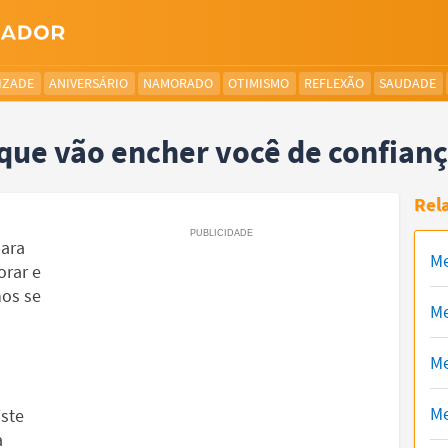
IZADE
ANIVERSÁRIO
NAMORADO
OTIMISMO
REFLEXÃO
SAUDADE
ue vão encher você de confian
Rel
para
Me
orar e
hos se
Me
Me
Me
ste
a