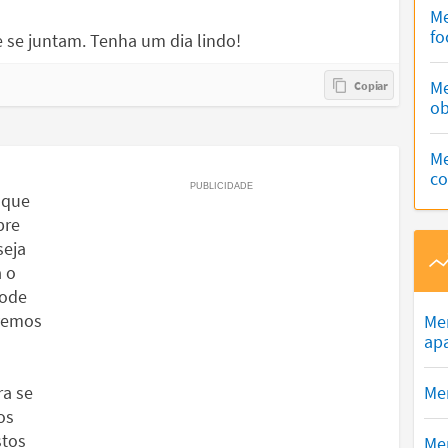
Me
fo
 se juntam. Tenha um dia lindo!
Me
ob
Me
c
 que
pre
seja
 o
pode
ivemos
Me
ap
ra se
Men
os
stos
Me