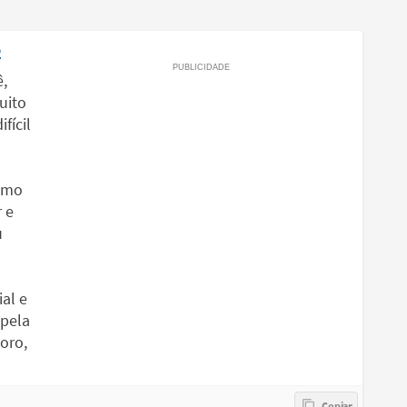
e
,
uito
fícil
esmo
 e
u
al e
 pela
doro,