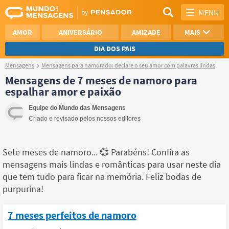
MENU
AMOR
ANIVERSÁRIO
AMIZADE
MAIS
DIA DOS PAIS
Mensagens
Mensagens para namorado: declare o seu amor com palavras lindas
REFLEXÃO
AGRADECIMENTO
Mensagens de 7 meses de namoro para
espalhar amor e paixão
SAUDADE
OTIMISMO
Equipe do Mundo das Mensagens
NAMORO
VER TODAS
Criado e revisado pelos nossos editores
Sete meses de namoro... 💞 Parabéns! Confira as
mensagens mais lindas e românticas para usar neste dia
que tem tudo para ficar na memória. Feliz bodas de
purpurina!
7 meses perfeitos de namoro