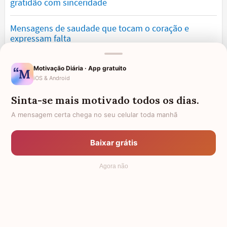
gratidão com sinceridade
Mensagens de saudade que tocam o coração e
expressam falta
Mensagens de otimismo que vão encher você de
Motivação Diária · App gratuito
confiança
iOS & Android
Sinta-se mais motivado todos os dias.
Mensagens para namorado: declare o seu amor com
palavras lindas
A mensagem certa chega no seu celular toda manhã
Mensagens de desculpa sinceras para corrigir erros e
Baixar grátis
pedir perdão
Agora não
© 2006 - 2026
7Graus
- Mundo das Mensagens, by Pensador: as
mais lindas mensagens da internet.