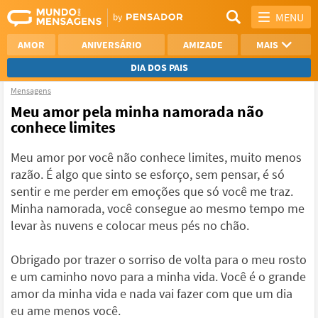
MENU
AMOR
ANIVERSÁRIO
AMIZADE
MAIS
DIA DOS PAIS
Mensagens
REFLEXÃO
AGRADECIMENTO
Meu amor pela minha namorada não
conhece limites
SAUDADE
OTIMISMO
Meu amor por você não conhece limites, muito menos
NAMORO
VER TODAS
razão. É algo que sinto se esforço, sem pensar, é só
sentir e me perder em emoções que só você me traz.
Minha namorada, você consegue ao mesmo tempo me
levar às nuvens e colocar meus pés no chão.
Obrigado por trazer o sorriso de volta para o meu rosto
e um caminho novo para a minha vida. Você é o grande
amor da minha vida e nada vai fazer com que um dia
eu ame menos você.