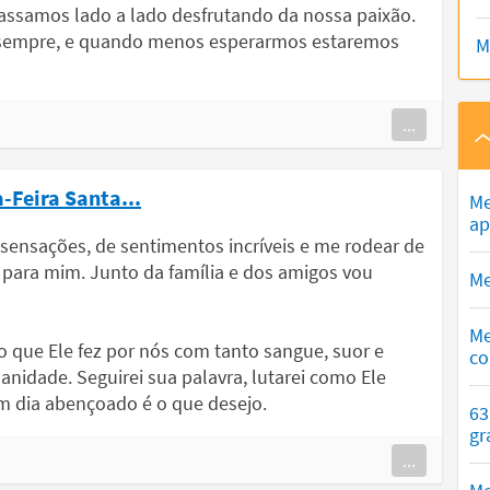
 passamos lado a lado desfrutando da nossa paixão.
a sempre, e quando menos esperarmos estaremos
M
...
-Feira Santa...
Me
ap
sensações, de sentimentos incríveis e me rodear de
ara mim. Junto da família e dos amigos vou
Me
Me
 o que Ele fez por nós com tanto sangue, suor e
co
nidade. Seguirei sua palavra, lutarei como Ele
m dia abençoado é o que desejo.
63
gr
...