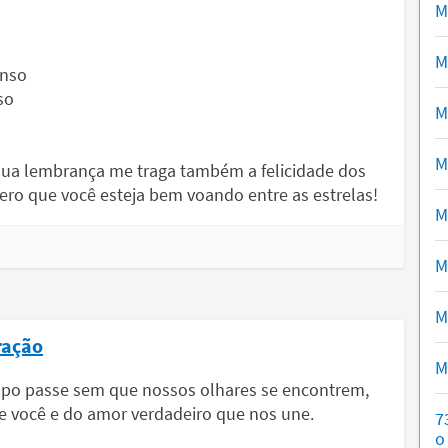
M
á
M
enso
so
M
M
 sua lembrança me traga também a felicidade dos
ro que você esteja bem voando entre as estrelas!
M
M
M
ração
M
empo passe sem que nossos olhares se encontrem,
você e do amor verdadeiro que nos une.
7
o