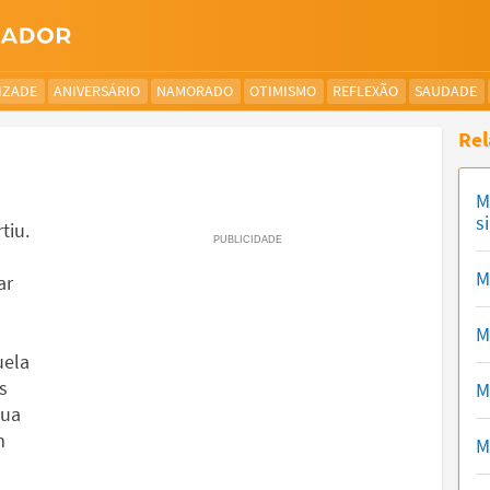
IZADE
ANIVERSÁRIO
NAMORADO
OTIMISMO
REFLEXÃO
SAUDADE
Rel
M
s
tiu.
M
ar
M
uela
s
M
sua
m
M