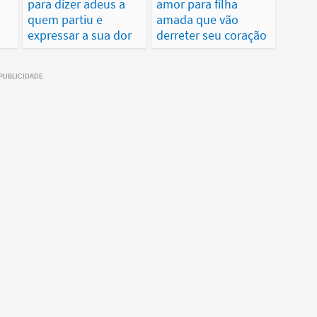
para dizer adeus a
amor para filha
quem partiu e
amada que vão
expressar a sua dor
derreter seu coração