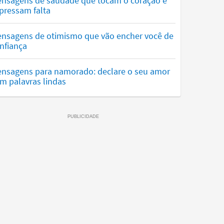
nsagens de saudade que tocam o coração e
pressam falta
nsagens de otimismo que vão encher você de
nfiança
nsagens para namorado: declare o seu amor
m palavras lindas