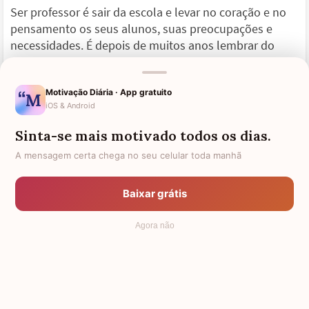
Ser professor é sair da escola e levar no coração e no
pensamento os seus alunos, suas preocupações e
necessidades. É depois de muitos anos lembrar do
rosto de todos eles com saudade e carinho.
Motivação Diária · App gratuito
Ser professor é sentir-se realizado e feliz com as
iOS & Android
conquistas dos seus alunos. É sentir orgulho na
construção do caráter de todos eles.
Sinta-se mais motivado todos os dias.
A mensagem certa chega no seu celular toda manhã
Ser professor é dar tudo todos os dias, pedindo apenas
em retorno o sucesso daqueles que arduamente
prepara para o futuro. É indicar caminhos e deixar que
Baixar grátis
seus alunos optem pelos que mais lhes convêm.
Agora não
Ser professor é muito mais que exercer uma profissão,
é uma vocação, uma missão, um dos mais importantes
ofícios dos quais depende o futuro de uma nação! E
tantas vezes é também ser pai, mãe, amigo...