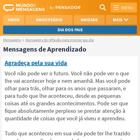
MENU
AMOR
ANIVERSÁRIO
AMIZADE
MAIS
DIA DOS PAIS
Mensagens
Mensagens de reflexão para inspirar seu dia
REFLEXÃO
AGRADECIMENTO
Mensagens de Aprendizado
SAUDADE
OTIMISMO
Agradeça pela sua vida
NAMORO
VER TODAS
Você não pode ver o futuro. Você não pode ver o que
lhe vai acontecer hoje e nem amanhã. Mas você pode
olhar para trás, olhar para os anos que passaram, e
para tudo que lhe aconteceu, desde as pequenas
coisas até os grandes acontecimentos. Pode ser que
fique absolutamente perplexo se prestar atenção à
quantidade de coisas que você já viveu e aprendeu.
Tudo que aconteceu em sua vida pode ter lhe trazido