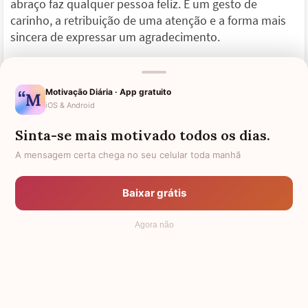
abraço faz qualquer pessoa feliz. É um gesto de
carinho, a retribuição de uma atenção e a forma mais
sincera de expressar um agradecimento.
Abrace então, sem hesitar! Abrace quem está próximo
de você e aqueles que já não via há muito tempo. Diga-
Motivação Diária · App gratuito
lhes como são muito importantes. Abrace hoje, muitas
iOS & Android
vezes e simplesmente porque sim!
Sinta-se mais motivado todos os dias.
A mensagem certa chega no seu celular toda manhã
Dar e receber um abraço
Baixar grátis
Neste dia do abraço temos de dar e oferecer, aceitar e
Agora não
receber o melhor da vida e das pessoas: o abraço. Não
existe nada no mundo mais forte do que um abraço
com verdade e cheio de ternura.
Nem mil palavras conseguem descrever o que esse