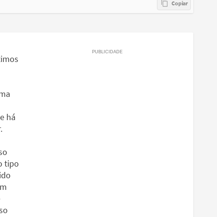
timos
uma
e há
.
so
 tipo
ido
om
ê
sso