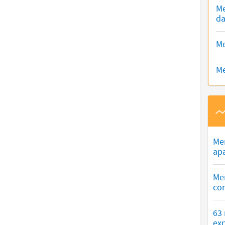
Me
da
Me
Me
Me
ap
Me
co
63
exp