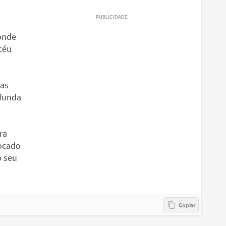
 onde
 céu
sas
ofunda
ra
locado
o seu