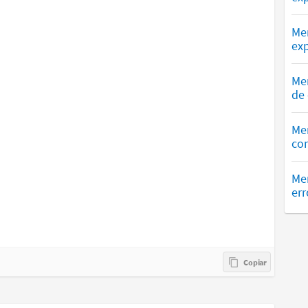
Me
exp
Me
de 
Me
com
Men
err