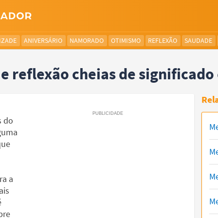
IZADE
ANIVERSÁRIO
NAMORADO
OTIMISMO
REFLEXÃO
SAUDADE
e reflexão cheias de significado
Rel
s do
Me
lguma
que
Me
Me
ra a
ais
Me
é
pre