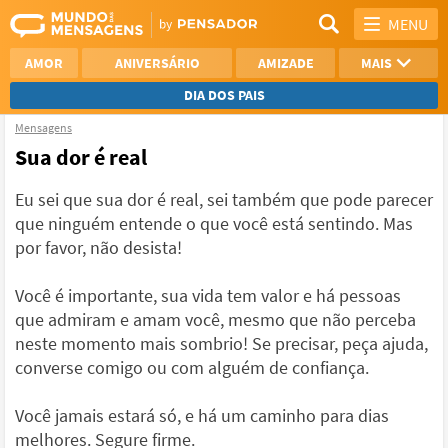
MENU
AMOR
ANIVERSÁRIO
AMIZADE
MAIS
DIA DOS PAIS
Mensagens
REFLEXÃO
AGRADECIMENTO
Sua dor é real
SAUDADE
OTIMISMO
Eu sei que sua dor é real, sei também que pode parecer
que ninguém entende o que você está sentindo. Mas
NAMORO
VER TODAS
por favor, não desista!
Você é importante, sua vida tem valor e há pessoas
que admiram e amam você, mesmo que não perceba
neste momento mais sombrio! Se precisar, peça ajuda,
converse comigo ou com alguém de confiança.
Você jamais estará só, e há um caminho para dias
melhores. Segure firme.