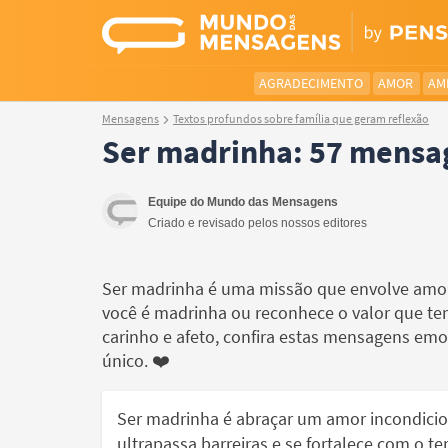
AGRADECIMENTO
AMOR
AM
Mensagens
Textos profundos sobre família que geram reflexão
Ser madrinha: 57 mensag
Equipe do Mundo das Mensagens
Criado e revisado pelos nossos editores
Ser madrinha é uma missão que envolve amor, 
você é madrinha ou reconhece o valor que te
carinho e afeto, confira estas mensagens em
único. ❤️
Ser madrinha é abraçar um amor incondicio
ultrapassa barreiras e se fortalece com o t