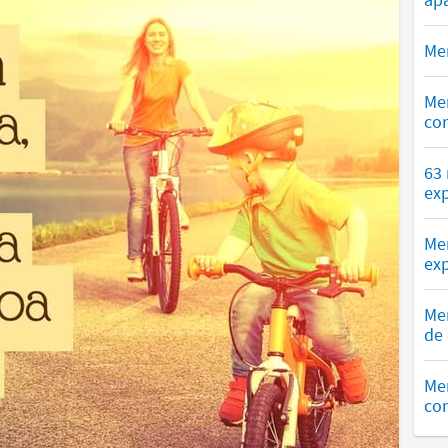
Men
Me
co
63
exp
Me
exp
Me
de 
Me
com