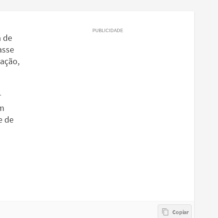
a de
asse
cação,
r
um
e de