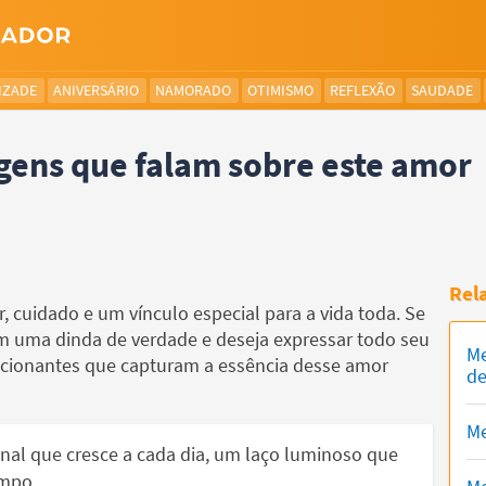
IZADE
ANIVERSÁRIO
NAMORADO
OTIMISMO
REFLEXÃO
SAUDADE
ens que falam sobre este amor
Rel
cuidado e um vínculo especial para a vida toda. Se
m uma dinda de verdade e deseja expressar todo seu
Me
ocionantes que capturam a essência desse amor
de
Me
nal que cresce a cada dia, um laço luminoso que
empo.