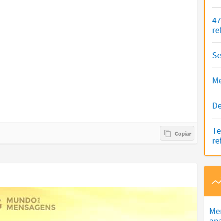
47
re
Se
Me
De
Te
re
Me
ap