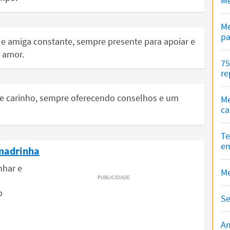
Me
Me
pa
e amiga constante, sempre presente para apoiar e
r amor.
75
re
 e carinho, sempre oferecendo conselhos e um
Me
ca
Te
em
 madrinha
nhar e
Me
o
Se
Am